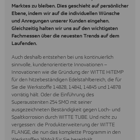
Marktes zu bleiben. Dies geschieht auf persönlicher
Ebene, indem wir auf die individuellen Wünsche
und Anregungen unserer Kunden eingehen.
Gleichzeitig halten wir uns auf den wichtigsten
Fachmessen über die neuesten Trends auf dem
Laufenden.
Auch deshalb entstehen bei uns kontinuierlich
sinnvolle, kundenorientierte Innovationen –
Innovationen wie die Gründung der
WITTE
HiTEMP
für den hitzebeständigen Edelstahlbereich, die für
Sie die Werkstoffe 1.4828, 1.4841, 1.4845 und 1.4878
vorrätig hält. Oder die Einführung des
Superausteniten 254
SMO
mit seiner
ausgezeichneten Beständigkeit gegen Loch- und
Spaltkorrosion durch
WITTE
TUBE
. Und nicht zu
vergessen: die Produkterweiterung der
WITTE
FLANGE
, die nun das komplette Programm in den
Werkstoffen 16Mo3 für Sie bereithält.