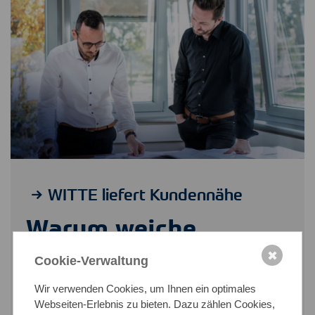
WITTE liefert Kundennähe
Warum weiche
Faktoren für uns zum
✖
Cookie-Verwaltung
Stahl­geschäft
Wir verwenden Cookies, um Ihnen ein optimales
Webseiten-Erlebnis zu bieten. Dazu zählen Cookies,