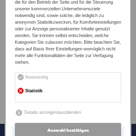
gehören.
die für den Betrieb der Seite und für die Steuerung
unserer kommerziellen Unternehmensziele
notwendig sind, sowie solche, die lediglich zu
Ist ein passionierter Stahl-Dienstleister wirklich
anonymen Statistikzwecken, für Komforteinstellungen
genauso hart, kalt und unerbittlich wie sein
oder zur Anzeige personalisierter Inhalte genutzt
Werkstoff?
werden. Sie können selbst entscheiden, welche
Kategorien Sie zulassen möchten. Bitte beachten Sie,
Nun, gewiss sind manche von uns eher robuster
dass auf Basis Ihrer Einstellungen womöglich nicht
Natur, entschlossen und vorantreibend – und das ist
mehr alle Funktionalitäten der Seite zur Verfügung
auch absolut notwendig. Doch Sie werden
stehen.
überrascht sein, wie gut wir zuhören! Zum Beispiel
dann, wenn es darum geht, einen Kunden und seine
Notwendig
Wünsche genau zu verstehen, die besonderen
Herausforderungen eines Projektes zu analysieren
Statistik
oder aus einer breiten Palette von etwa 58
verfügbaren Werkstoffen den idealen für Ihre
Bedürfnisse auszuwählen. Wie könnten wir sonst die
Details anzeigen/ausblenden
Anforderungen von über 4.000 verschiedenen
Kunden erfüllen?
Auswahl bestätigen