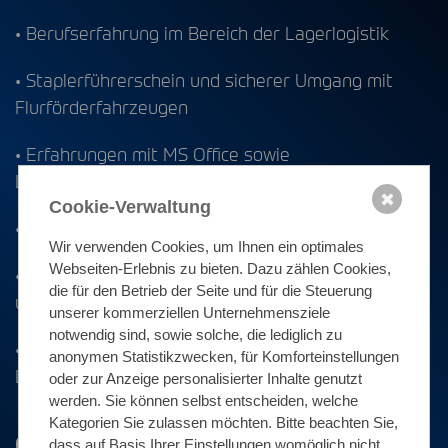
• Berufserfahrung im Bereich der Lagerlogistik
• Staplerführerschein und sicherer Umgang mit
Flurförderfahrzeugen
• Erfahrungen mit MS Office sowie
Lagerverwaltungssoftware und MDE
✖
Cookie-Verwaltung
• Führerschein Klasse B wünschenswert
Wir verwenden Cookies, um Ihnen ein optimales
Webseiten-Erlebnis zu bieten. Dazu zählen Cookies,
• Qualitätsbewusstsein, Flexibilität, Zuverlässigkeit
die für den Betrieb der Seite und für die Steuerung
und Teamfähigkeit
unserer kommerziellen Unternehmensziele
notwendig sind, sowie solche, die lediglich zu
• Freundliches Auftreten im Umgang mit Kunden,
anonymen Statistikzwecken, für Komforteinstellungen
Lieferanten und Mitarbeitern
oder zur Anzeige personalisierter Inhalte genutzt
werden. Sie können selbst entscheiden, welche
Kategorien Sie zulassen möchten. Bitte beachten Sie,
Gute Argumente für deine langfristige
dass auf Basis Ihrer Einstellungen womöglich nicht